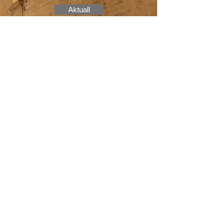
Aktuall
Kontakt
Preise
Zink in g 440 und 465 Hz €
975,-
Für Buchsbaum Instrumente gilt ein
Mehrpreis von € 100,-
Mundstücke:
Büffelhorn € 60,-