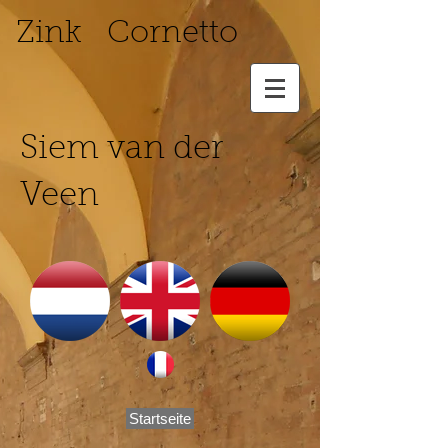
Zink Cornetto
Siem van der
Veen
Startseite