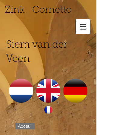
Zink Cornetto
Siem van der
Veen
Acceuil