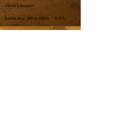
Cornet à bouquin:
Cornet en g 440 et 465Hz € 975,-
Pour les instruments en buis, compter €
100,- en supplément.
Embouchures:
Corne de buffle € 60,-
En général je dispose toujours de quelques
instruments et embouchures en stock.