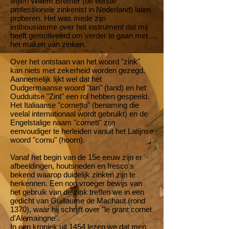
wijlen Willem Bremer (de eerste
professionele zinkenist in Nederland) laten
proberen. Het was mede zijn
enthousiasme over het instrument dat mij
heeft gemotiveerd om verder te gaan met
het maken van zinken.
Over het ontstaan van het woord "zink"
kan niets met zekerheid worden gezegd.
Aannemelijk lijkt wel dat het
Oudgermaanse woord "tan" (tand) en het
Oudduitse "Zint" een rol hebben gespeeld.
Het Italiaanse "cornetto" (benaming die
veelal internationaal wordt gebruikt) en de
Engelstalige naam "cornett" zijn
eenvoudiger te herleiden vanuit het Latijnse
woord "cornu" (hoorn).
Vanaf het begin van de 15e eeuw zijn er
afbeeldingen, houtsneden en fresco's
bekend waarop duidelijk zinken zijn te
herkennen. Een nog vroeger bewijs van
het gebruik van de zink treffen we in een
gedicht van Guillaume de Machaut (rond
1370), waar hij schrijft over "le grant cornet
d'Alemaingne".
In een kroniek uit 1454 lezen we dat men