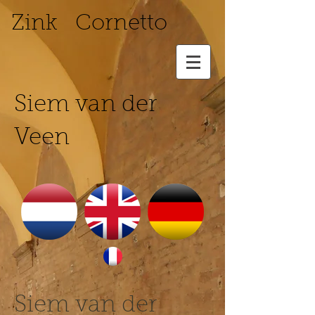
Zink Cornetto
Siem van der
Veen
Siem van der