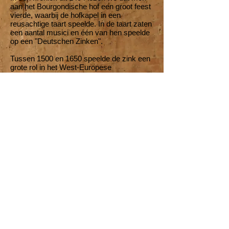
aan het Bourgondische hof een groot feest
vierde, waarbij de hofkapel in een
reusachtige taart speelde. In de taart zaten
een aantal musici en één van hen speelde
op een "Deutschen Zinken".
Tussen 1500 en 1650 speelde de zink een
grote rol in het West-Europese
muziekleven.
Zinkenisten stonden vaak in hoog aanzien
en verdienden soms evenveel als de
kapelmeesters.
In 1525 was Michel Nonnenmacher von
Ilsfeld ("ein Zinkenblasser und gueter
Pfeifer") regelmatig gast aan tafel bij graaf
Ludwigen von Helfenstain. Tijdens de
boerenopstand sloot hij zich aan bij de
boeren en maakte de adel belachelijk. Toen
de opstandige boeren werden verslagen
werd de zinkblazer gevangen genomen en
in een kwartier tijd levend verbrand.
In de tweede helft van de 17e eeuw nam
de viool veelal de muzikale rol van de zink
over en raakte het blaasinstrument meer