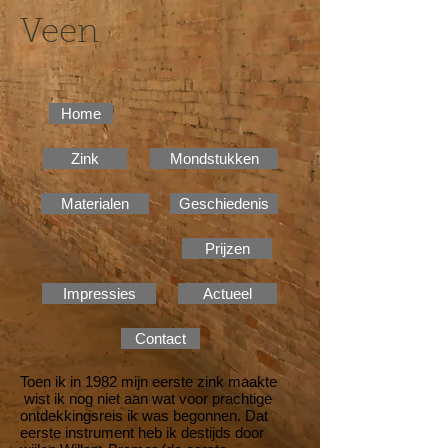
Veen
Home
Zink
Mondstukken
Materialen
Geschiedenis
Prijzen
Impressies
Actueel
Contact
Toen ik in 1982 mijn eerste zink maakte
wist ik nog niet aan wat voor prachtige
ontdekkingsreis ik was begonnen. Dat
eerste instrument heb ik destijds door